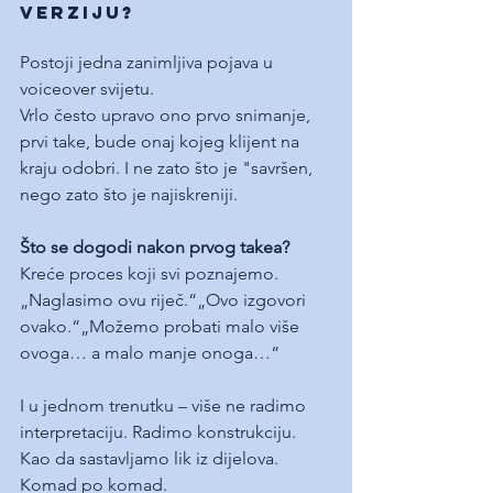
verziju?
Postoji jedna zanimljiva pojava u 
voiceover svijetu.
Vrlo često upravo ono prvo snimanje, 
prvi take, bude onaj kojeg klijent na 
kraju odobri. I ne zato što je "savršen,  
nego zato što je najiskreniji.
Što se dogodi nakon prvog takea?
Kreće proces koji svi poznajemo.
„Naglasimo ovu riječ.“„Ovo izgovori 
ovako.“„Možemo probati malo više 
ovoga… a malo manje onoga…“
I u jednom trenutku – više ne radimo 
interpretaciju. Radimo konstrukciju.
Kao da sastavljamo lik iz dijelova. 
Komad po komad.