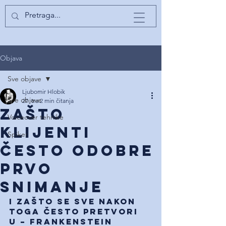
Objava
Sve objave
Ljubomir Hlobik
Sve objave
27. tra
2 min čitanja
Zašto
Voiceover tehnike
klijenti
Spiker
često odobre
prvo
snimanje
I zašto se sve nakon 
toga često pretvori 
u – Frankenstein 