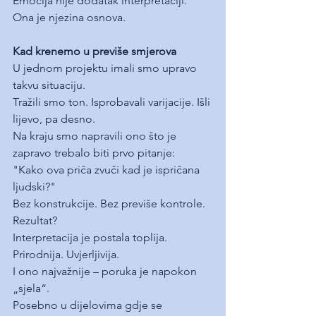
Emocija nije dodatak interpretaciji. 
Ona je njezina osnova.
Kad krenemo u previše smjerova
U jednom projektu imali smo upravo 
takvu situaciju.
Tražili smo ton. Isprobavali varijacije. Išli 
lijevo, pa desno.
Na kraju smo napravili ono što je 
zapravo trebalo biti prvo pitanje:
"Kako ova priča zvuči kad je ispričana 
ljudski?"
Bez konstrukcije. Bez previše kontrole.
Rezultat?
Interpretacija je postala toplija. 
Prirodnija. Uvjerljivija.
I ono najvažnije – poruka je napokon 
„sjela“.
Posebno u dijelovima gdje se 