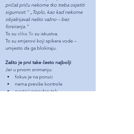
pričaš priču nekome tko treba osjetiti 
sigurnost.“ „Toplo, kao kad nekome 
objašnjavaš nešto važno – bez 
forsiranja.“
To su 
slike.To
 su iskustva.
To su smjerovi koji spikera vode – 
umjesto da ga blokiraju.
Zašto je prvi take često najbolji
Jer u prvom snimanju:
fokus je na poruci
nema previše kontrole
postoji prirodan tok
emocija nije filtrirana kroz 10 
odluka
Prvi take je često najbliže onome kako 
bi stvarna osoba to izgovorila.
A upravo to slušatelj prepoznaje.