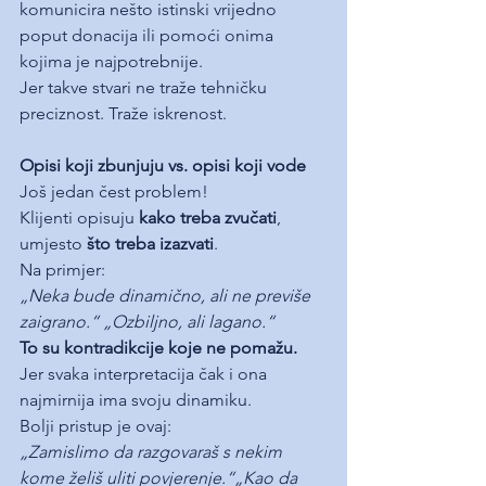
komunicira nešto istinski vrijedno 
poput donacija ili pomoći onima 
kojima je najpotrebnije.
Jer takve stvari ne traže tehničku 
preciznost. Traže iskrenost.
Opisi koji zbunjuju vs. opisi koji vode
Još jedan čest problem!
Klijenti opisuju 
kako treba zvučati
, 
umjesto 
što treba izazvati
.
Na primjer:
„Neka bude dinamično, ali ne previše 
zaigrano.“ „Ozbiljno, ali lagano.“
To su kontradikcije koje ne pomažu.
Jer svaka interpretacija čak i ona 
najmirnija ima svoju dinamiku.
Bolji pristup je ovaj:
„Zamislimo da razgovaraš s nekim 
kome želiš uliti povjerenje.“„Kao da 