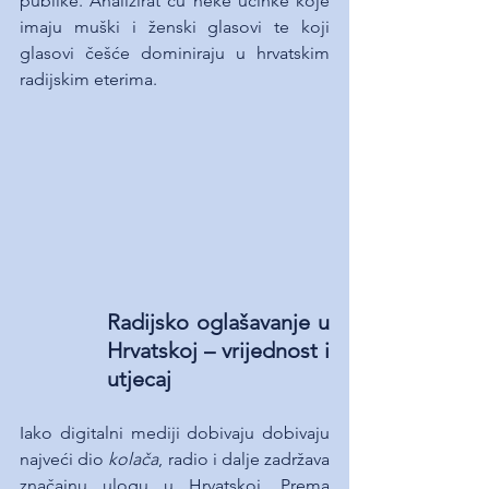
publike. Analizirat ću neke učinke koje 
imaju muški i ženski glasovi te koji 
glasovi češće dominiraju u hrvatskim 
radijskim eterima.
Radijsko oglašavanje u 
Hrvatskoj – vrijednost i 
utjecaj
Iako digitalni mediji dobivaju dobivaju 
najveći dio 
kolača
, radio i dalje zadržava 
značajnu ulogu u Hrvatskoj. Prema 