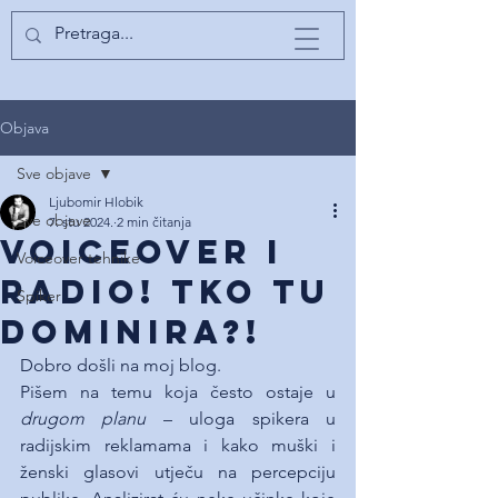
Objava
Sve objave
Ljubomir Hlobik
Sve objave
7. stu 2024.
2 min čitanja
Voiceover i
Voiceover tehnike
radio! Tko tu
Spiker
dominira?!
Dobro došli na moj blog.
Pišem na temu koja često ostaje u 
drugom planu
 – uloga spikera u 
radijskim reklamama i kako muški i 
ženski glasovi utječu na percepciju 