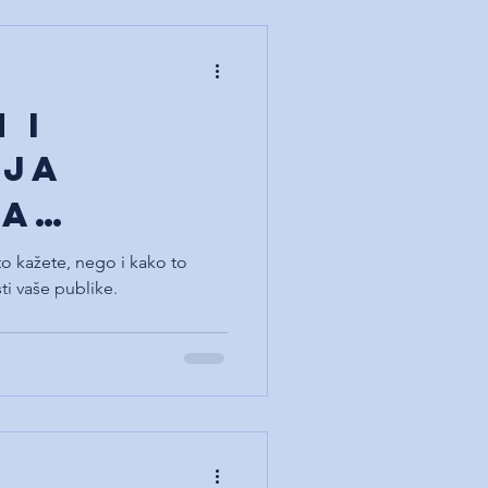
 i
ija
na
iju
o kažete, nego i kako to
ti vaše publike.