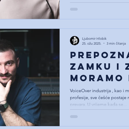
Ljubomir Hlobik
25. ožu 2025.
3 min čitanja
prepozn
zamku i 
moramo 
oprezni
VoiceOver industrija , kao i
profesije, sve češće postaje 
prevara. U vrijeme kada se...