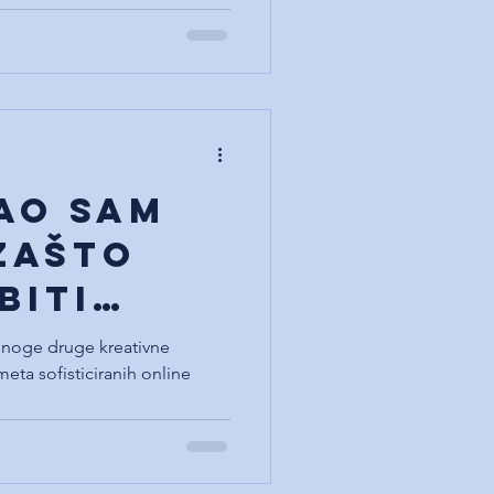
ao sam
zašto
biti
 mnoge druge kreativne
meta sofisticiranih online