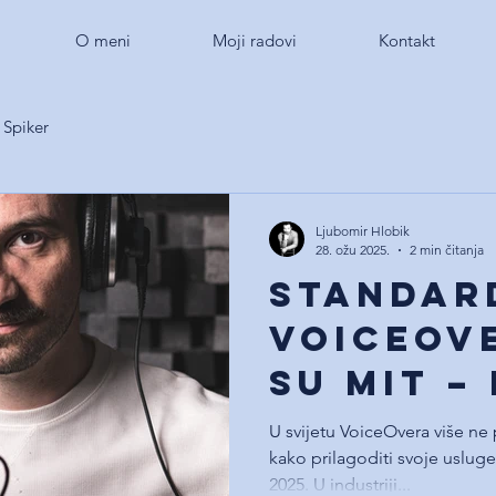
O meni
Moji radovi
Kontakt
Spiker
Ljubomir Hlobik
28. ožu 2025.
2 min čitanja
Standar
VoiceOv
su mit –
zašto
U svijetu VoiceOvera više ne 
kako prilagoditi svoje usluge 
2025. U industriji...