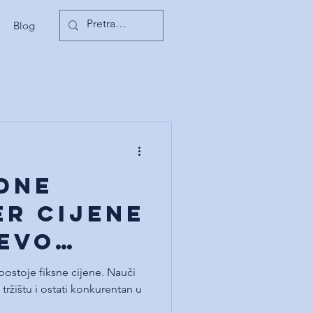
Blog
dne
er cijene
 evo
postoje fiksne cijene. Nauči
tržištu i ostati konkurentan u