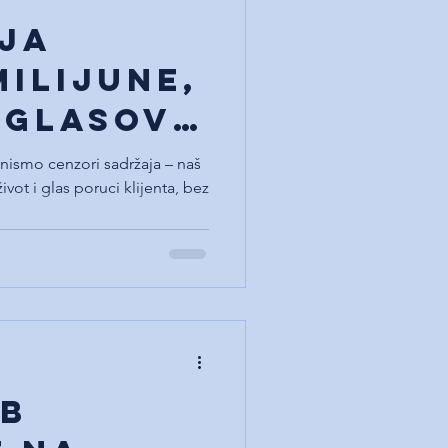
ija
milijune,
 glasovi
nismo cenzori sadržaja – naš
život i glas poruci klijenta, bez
eb