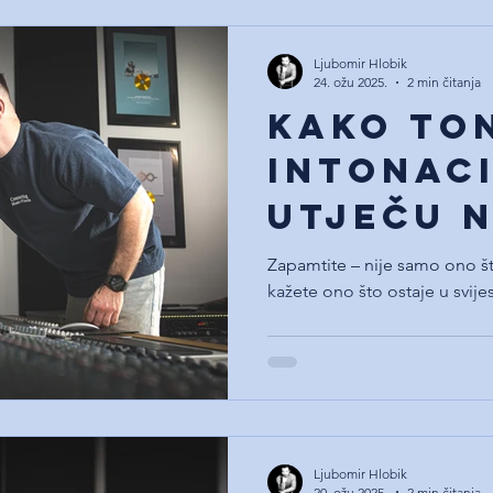
Ljubomir Hlobik
24. ožu 2025.
2 min čitanja
Kako ton
intonac
utječu 
percepc
Zapamtite – nije samo ono št
kažete ono što ostaje u svijes
poruke
Ljubomir Hlobik
20. ožu 2025.
2 min čitanja