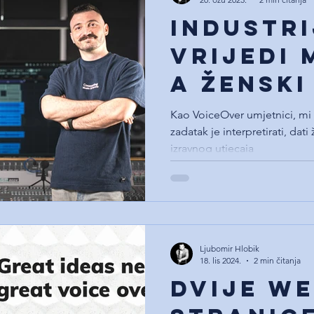
Industr
vrijedi 
a ženski
šute!
Kao VoiceOver umjetnici, mi 
zadatak je interpretirati, dati 
izravnog utjecaja
Ljubomir Hlobik
18. lis 2024.
2 min čitanja
Dvije w