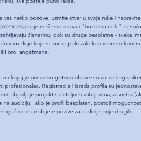
riliku, sve postaje puno lakše.
vas netko pozove, uzmite stvar u svoje ruke i napravite 
 stranicama
 koje možemo nazvati "burzama rada" za spik
ahtijevaju članarinu, dok su druge besplatne - svaka ima
 ću vam dvije koje su mi se pokazale kao iznimno korisne
liki broj angažmana.
a na kojoj je prisustvo gotovo obavezno za svakog spiker
ni profesionalac. Registracija i izrada profila su jednostav
jent objavljuje projekt s detaljnim zahtjevima, a sustav (a
 na audiciju. Iako je profil besplatan, postoji mogućnos
mogućava da dobijete pozive za audicije prije drugih.