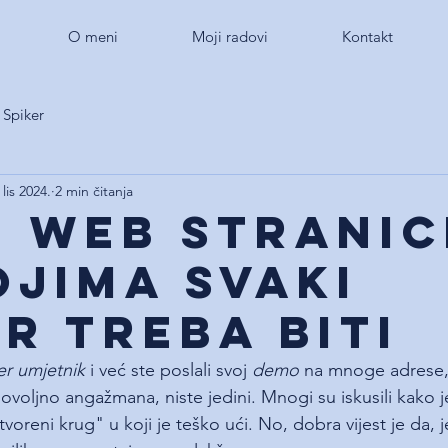
O meni
Moji radovi
Kontakt
Spiker
 lis 2024.
2 min čitanja
e web stranic
ojima svaki
er treba biti
er
umjetnik
 i već ste poslali svoj 
demo
 na mnoge adrese, 
ovoljno angažmana, niste jedini. Mnogi su iskusili kako je
voreni krug" u koji je teško ući. No, dobra vijest je da,