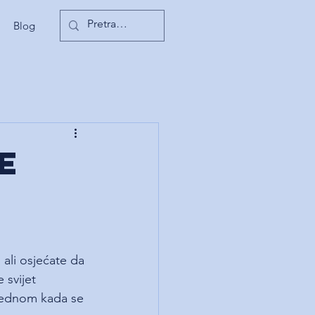
Blog
e
ali osjećate da 
 svijet 
 jednom kada se 