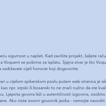
ću sigurnost u naplati. Kad završite projekt, šaljete ra
i, a Voquent se pobrine za isplatu. Sjajna stvar je što Voq
da zadržavate cijeli honorar koji dogovorite.
vari u cijelom spikerskom poslu putem web stranica je is
 kao npr. srpski ili bosanski to ne znači nužno da ste kvalif
u. Ljepota govora leži u autentičnosti izgovora, osobito 
e. Ako niste izvorni govornik jezika - nemojte navoditi n