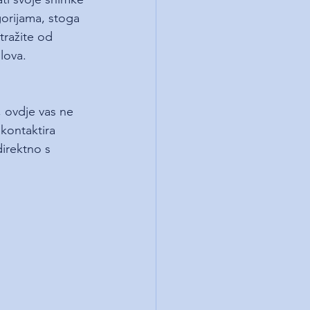
gorijama, stoga 
tražite od 
lova.
, ovdje vas ne 
kontaktira 
irektno s 