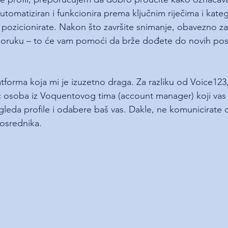
 automatiziran i funkcionira prema ključnim riječima i kate
 pozicionirate. Nakon što završite snimanje, obavezno za
eporuku – to će vam pomoći da brže dođete do novih pos
atforma koja mi je izuzetno draga. Za razliku od Voice123
ć osoba iz Voquentovog tima (account manager) koji vas 
gleda profile i odabere baš vas. Dakle, ne komunicirate d
posrednika.