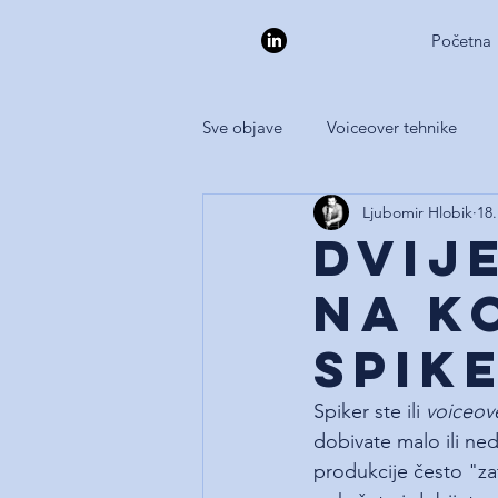
Početna
Sve objave
Voiceover tehnike
Ljubomir Hlobik
18.
Dvij
na k
spik
Spiker ste ili 
voiceov
dobivate malo ili ned
produkcije često "zat