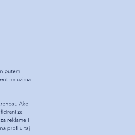
čun putem 
uent ne uzima 
krenost. Ako 
icirani za 
za reklame i 
a profilu taj 