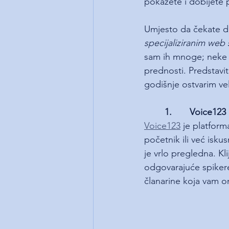
pokažete i dobijete p
Umjesto da čekate da 
specijaliziranim web
sam ih mnoge; neke z
prednosti. Predstavit
godišnje ostvarim ve
1.       Voice123
Voice123
 je platform
početnik ili već iskus
je vrlo pregledna. Kli
odgovarajuće spikere
članarine koja vam o