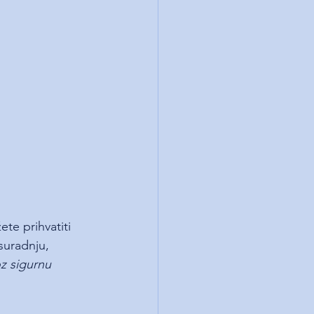
te prihvatiti 
suradnju, 
oz sigurnu 