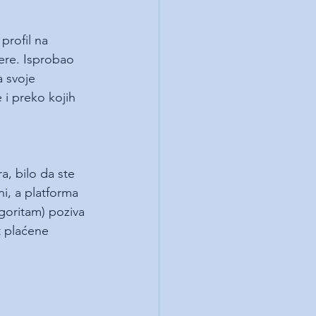
profil na 
ere. Isprobao 
 svoje 
 i preko kojih 
a, bilo da ste 
ni, a platforma 
lgoritam) poziva 
t plaćene 